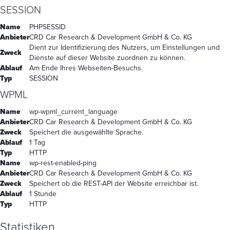
SESSION
Name
PHPSESSID
Anbieter
CRD Car Research & Development GmbH & Co. KG
Dient zur Identifizierung des Nutzers, um Einstellungen und
Zweck
Dienste auf dieser Website zuordnen zu können.
Ablauf
Am Ende Ihres Webseiten-Besuchs.
Typ
SESSION
WPML
Name
wp-wpml_current_language
Anbieter
CRD Car Research & Development GmbH & Co. KG
Zweck
Speichert die ausgewählte Sprache.
Ablauf
1 Tag
Typ
HTTP
Name
wp-rest-enabled-ping
Anbieter
CRD Car Research & Development GmbH & Co. KG
Zweck
Speichert ob die REST-API der Website erreichbar ist.
Ablauf
1 Stunde
Typ
HTTP
Statistiken