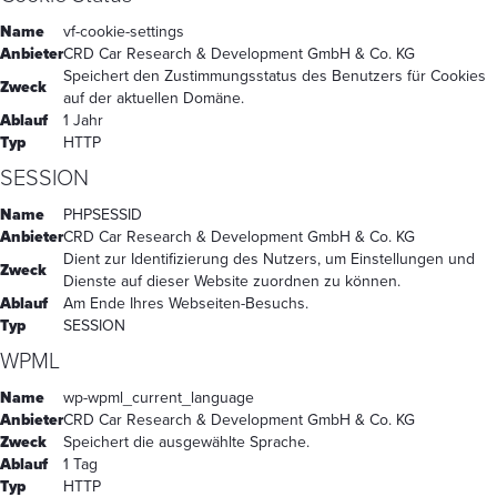
Name
vf-cookie-settings
Anbieter
CRD Car Research & Development GmbH & Co. KG
Speichert den Zustimmungsstatus des Benutzers für Cookies
Zweck
auf der aktuellen Domäne.
Ablauf
1 Jahr
Typ
HTTP
SESSION
Name
PHPSESSID
Anbieter
CRD Car Research & Development GmbH & Co. KG
Dient zur Identifizierung des Nutzers, um Einstellungen und
Zweck
Dienste auf dieser Website zuordnen zu können.
Ablauf
Am Ende Ihres Webseiten-Besuchs.
Typ
SESSION
WPML
Name
wp-wpml_current_language
Anbieter
CRD Car Research & Development GmbH & Co. KG
Zweck
Speichert die ausgewählte Sprache.
Ablauf
1 Tag
Typ
HTTP