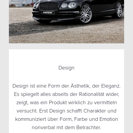
Design
Design ist eine Form der Ästhetik, der Eleganz.
Jedes Produkt hat eine Funktion. Oft sind es
Die Grenze zwischen Luxus und Normalität
Es spiegelt alles abseits der Rationalität wider,
läuft immer entlang der Qualität. Erst mit der
komplexe technische Prozesse, die eine
zeigt, was ein Produkt wirklich zu vermitteln
Aufgabe erfüllen. Wenn der gewünschte
kompromisslosen Verarbeitung von
versucht. Erst Design schafft Charakter und
Funktionalität und Design lässt sich diese
Zweck zuverlässig und mit scheinbarer
Leichtigkeit erfüllt wird, funktioniert Funktion.
kommuniziert über Form, Farbe und Emotion
Grenze überschreiten.
nonverbal mit dem Betrachter.