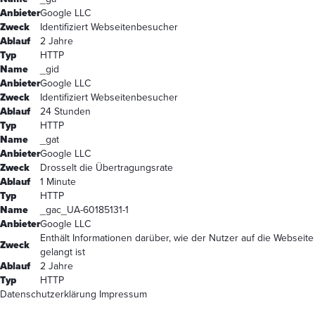
Anbieter
Google LLC
Zweck
Identifiziert Webseitenbesucher
Ablauf
2 Jahre
Typ
HTTP
Name
_gid
Anbieter
Google LLC
Zweck
Identifiziert Webseitenbesucher
Ablauf
24 Stunden
Typ
HTTP
Name
_gat
Anbieter
Google LLC
Zweck
Drosselt die Übertragungsrate
Ablauf
1 Minute
Typ
HTTP
Name
_gac_UA-60185131-1
Anbieter
Google LLC
Enthält Informationen darüber, wie der Nutzer auf die Webseite
Zweck
gelangt ist
Ablauf
2 Jahre
Typ
HTTP
Datenschutzerklärung
Impressum