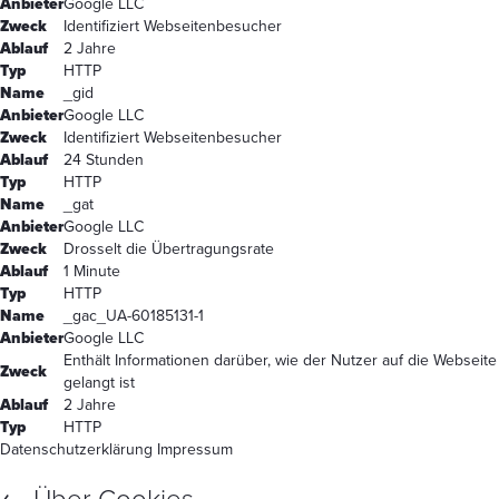
Anbieter
Google LLC
Zweck
Identifiziert Webseitenbesucher
Ablauf
2 Jahre
Typ
HTTP
Name
_gid
Anbieter
Google LLC
Zweck
Identifiziert Webseitenbesucher
Ablauf
24 Stunden
Typ
HTTP
Name
_gat
Anbieter
Google LLC
Zweck
Drosselt die Übertragungsrate
Ablauf
1 Minute
Typ
HTTP
Name
_gac_UA-60185131-1
Anbieter
Google LLC
Enthält Informationen darüber, wie der Nutzer auf die Webseite
Zweck
gelangt ist
Ablauf
2 Jahre
Typ
HTTP
Datenschutzerklärung
Impressum