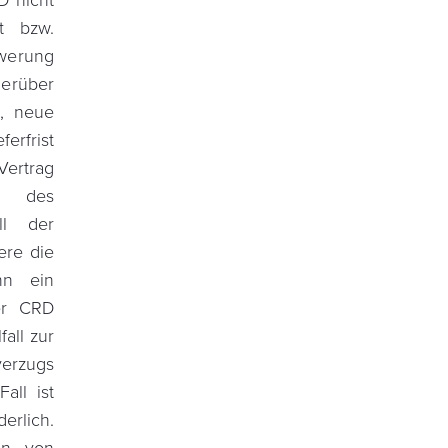
D nicht
it bzw.
hwerung
erüber
e, neue
ferfrist
Vertrag
en des
ll der
ere die
enn ein
er CRD
all zur
verzugs
all ist
rlich.