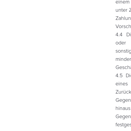
einem 
unter 
Zahlun
Vorsch
4.4 Di
oder
sonsti
minde
Geschäf
4.5 D
eines
Zurüc
Gegena
hinau
Gegenf
festge