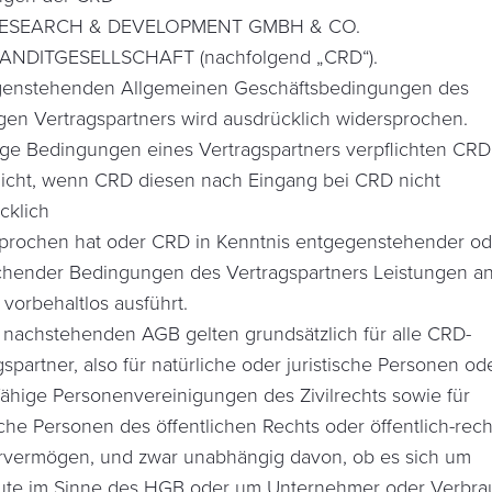
ESEARCH & DEVELOPMENT GMBH & CO.
NDITGESELLSCHAFT (nachfolgend „CRD“).
enstehenden Allgemeinen Geschäftsbedingungen des
igen Vertragspartners wird ausdrücklich widersprochen.
ige Bedingungen eines Vertragspartners verpflichten CR
icht, wenn CRD diesen nach Eingang bei CRD nicht
cklich
prochen hat oder CRD in Kenntnis entgegenstehender od
hender Bedingungen des Vertragspartners Leistungen a
 vorbehaltlos ausführt.
e nachstehenden AGB gelten grundsätzlich für alle CRD-
spartner, also für natürliche oder juristische Personen od
fähige Personenvereinigungen des Zivilrechts sowie für
ische Personen des öffentlichen Rechts oder öffentlich-rech
vermögen, und zwar unabhängig davon, ob es sich um
ute im Sinne des HGB oder um Unternehmer oder Verbra