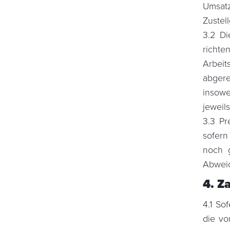
Umsat
Zustel
3.2 Di
richt
Arbeit
abgere
insowe
jeweil
3.3 Pr
sofern
noch g
Abweic
4. Z
4.1 So
die v