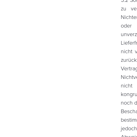
5.2 So
zu ver
Nichte
oder 
unverz
Lieferf
nicht 
zurüc
Vertr
Nichtv
nicht 
kongr
noch d
Bescha
bestim
jedoc