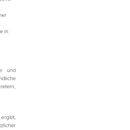
her
e in
se und
dliche
retern,
ergibt,
licher