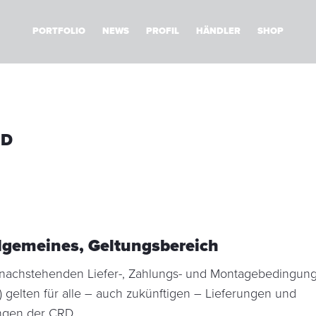
PORTFOLIO
NEWS
PROFIL
HÄNDLER
SHOP
ND
llgemeines, Geltungsbereich
e nachstehenden Liefer-, Zahlungs- und Montagebedingun
) gelten für alle – auch zukünftigen – Lieferungen und
ngen der CRD