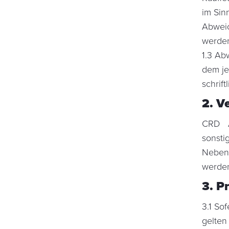
im Sin
Abweic
werden
1.3 Ab
dem je
schrift
2. V
CRD A
sonst
Nebena
werden
3. P
3.1 So
gelte