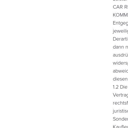
CAR R
KOMMA
Entgeg
jeweil
Derart
dann n
ausdrü
widers
abweic
diesen
1.2 Di
Vertrag
rechts
jurist
Sonder
Kaufle