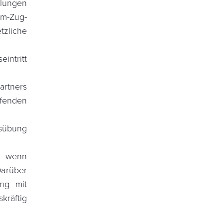
elungen
um-Zug-
tzliche
intritt
artners
fenden
sübung
, wenn
Darüber
ng mit
kräftig