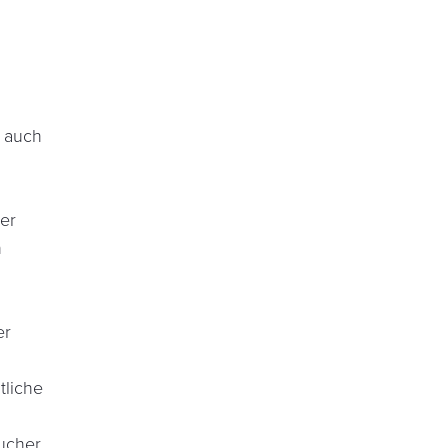
D auch
er
n
er
tliche
ucher