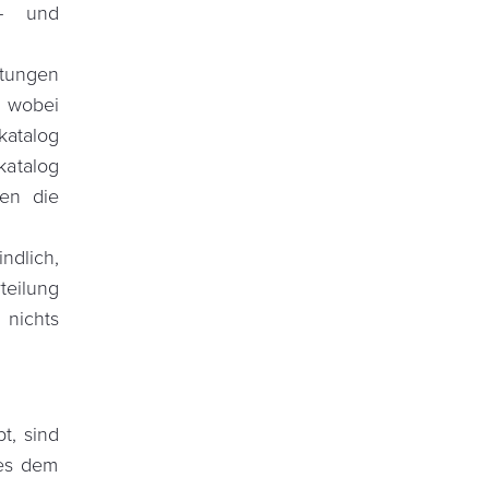
s- und
stungen
 wobei
katalog
katalog
den die
ndlich,
teilung
 nichts
t, sind
es dem