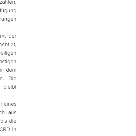
ahlen.
fügung
erungen
mmt der
htigt,
eiligen
stigen
er dem
n. Die
bleibt
l eines
och aus
bis die
 CRD in