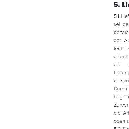
5. L
5.1 Li
sei de
bezeic
der Au
techni
erford
der L
Liefe
entsp
Durch
begin
Zurver
die Ar
oben u