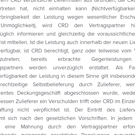
fern CRD verbindliche Lieferfristen aus Gründen, die CR
treten hat, nicht einhalten kann (Nichtverfügbarke
rbringbarkeit der Leistung wegen wesentlicher Ersc
Unmöglichkeit), wird CRD den Vertragspartner hi
üglich informieren und gleichzeitig die voraussichtlich
rist mitteilen. Ist die Leistung auch innerhalb der neuen Lie
verfügbar, ist CRD berechtigt, ganz oder teilweise vom 
kzutreten; bereits erbrachte Gegenleistung
agspartners werden unverzüglich erstattet. Als Fa
erfügbarkeit der Leistung in diesem Sinne gilt insbesond
rechtzeitige Selbstbelieferung durch Zulieferer, w
uentes Deckungsgeschäft abgeschlossen wurde, wed
essen Zulieferer ein Verschulden trifft oder CRD im Einzelf
ffung nicht verpflichtet ist. Der Eintritt des Liefer
mt sich nach den gesetzlichen Vorschriften. In jedem F
h eine Mahnung durch den Vertragspartner erforde