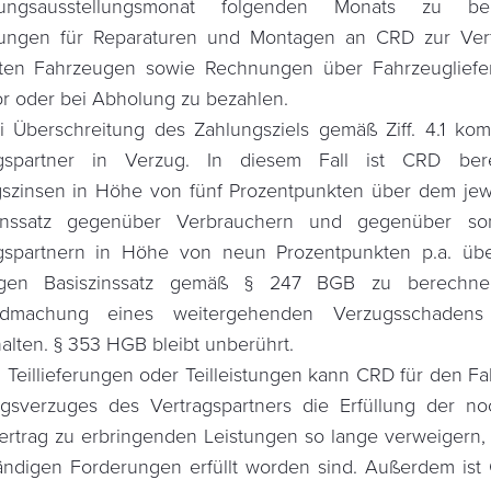
ungsausstellungsmonat folgenden Monats zu bez
ungen für Reparaturen und Montagen an CRD zur Ver
lten Fahrzeugen sowie Rechnungen über Fahrzeuglief
or oder bei Abholung zu bezahlen.
i Überschreitung des Zahlungsziels gemäß Ziff. 4.1 ko
agspartner in Verzug. In diesem Fall ist CRD berec
szinsen in Höhe von fünf Prozentpunkten über dem jew
zinssatz gegenüber Verbrauchern und gegenüber son
agspartnern in Höhe von neun Prozentpunkten p.a. üb
ligen Basiszinssatz gemäß § 247 BGB zu berechne
ndmachung eines weitergehenden Verzugsschadens 
alten. § 353 HGB bleibt unberührt.
i Teillieferungen oder Teilleistungen kann CRD für den Fal
gsverzuges des Vertragspartners die Erfüllung der n
rtrag zu erbringenden Leistungen so lange verweigern, 
ändigen Forderungen erfüllt worden sind. Außerdem ist