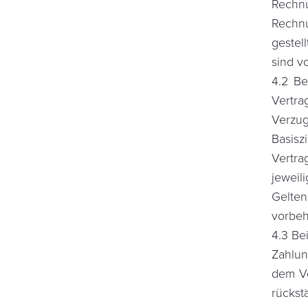
Rechn
Rechn
gestel
sind v
4.2 Be
Vertr
Verzug
Basis
Vertr
jewei
Gelte
vorbeh
4.3 Be
Zahlun
dem Ve
rückst