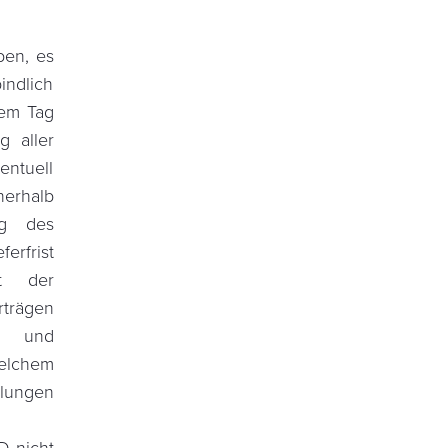
ben, es
indlich
dem Tag
g aller
entuell
nerhalb
ng des
rfrist
it der
trägen
RD und
welchem
elungen