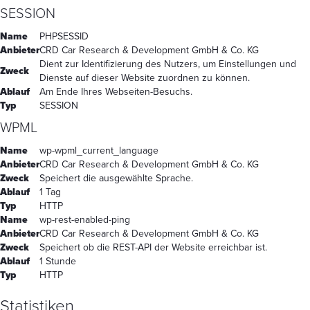
SESSION
Name
PHPSESSID
Anbieter
CRD Car Research & Development GmbH & Co. KG
Dient zur Identifizierung des Nutzers, um Einstellungen und
Zweck
Dienste auf dieser Website zuordnen zu können.
Ablauf
Am Ende Ihres Webseiten-Besuchs.
Typ
SESSION
WPML
Name
wp-wpml_current_language
Anbieter
CRD Car Research & Development GmbH & Co. KG
Zweck
Speichert die ausgewählte Sprache.
Ablauf
1 Tag
Typ
HTTP
Name
wp-rest-enabled-ping
Anbieter
CRD Car Research & Development GmbH & Co. KG
Zweck
Speichert ob die REST-API der Website erreichbar ist.
Ablauf
1 Stunde
Typ
HTTP
Statistiken