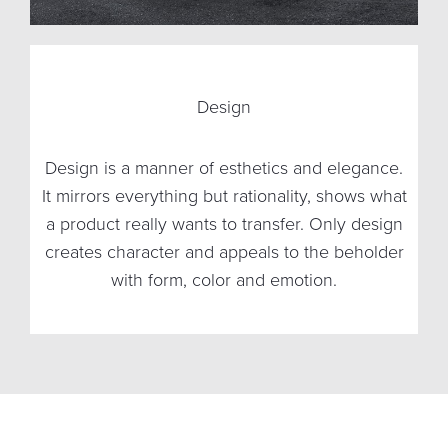
Design
Every product has its function. There are often
Design is a manner of esthetics and elegance.
The border between luxury and normality is
It mirrors everything but rationality, shows what
complex technical processes, which fulfill a
always defined by quality. Only with
a product really wants to transfer. Only design
uncompromising workmanship of functionality
task. Only when the demanded result is
creates character and appeals to the beholder
attained reliably and with apparent ease,
and design this border can be stepped.
with form, color and emotion.
function works.