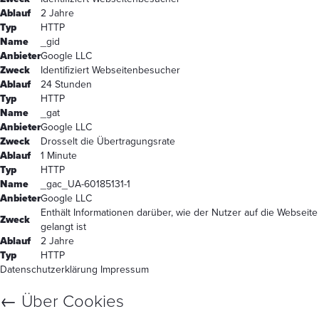
Ablauf
2 Jahre
Typ
HTTP
Name
_gid
Anbieter
Google LLC
Zweck
Identifiziert Webseitenbesucher
Ablauf
24 Stunden
Typ
HTTP
Name
_gat
Anbieter
Google LLC
Zweck
Drosselt die Übertragungsrate
Ablauf
1 Minute
Typ
HTTP
Name
_gac_UA-60185131-1
Anbieter
Google LLC
Enthält Informationen darüber, wie der Nutzer auf die Webseite
Zweck
gelangt ist
Ablauf
2 Jahre
Typ
HTTP
Datenschutzerklärung
Impressum
←
Über Cookies