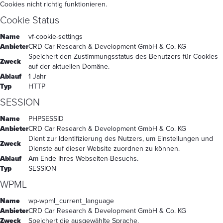
Cookies nicht richtig funktionieren.
Cookie Status
Name
vf-cookie-settings
Anbieter
CRD Car Research & Development GmbH & Co. KG
Speichert den Zustimmungsstatus des Benutzers für Cookies
Zweck
auf der aktuellen Domäne.
Ablauf
1 Jahr
Typ
HTTP
SESSION
Name
PHPSESSID
Anbieter
CRD Car Research & Development GmbH & Co. KG
Dient zur Identifizierung des Nutzers, um Einstellungen und
Zweck
Dienste auf dieser Website zuordnen zu können.
Ablauf
Am Ende Ihres Webseiten-Besuchs.
Typ
SESSION
WPML
Name
wp-wpml_current_language
Anbieter
CRD Car Research & Development GmbH & Co. KG
Zweck
Speichert die ausgewählte Sprache.