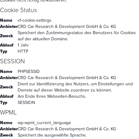
Cookies nicht richtig funktionieren.
Cookie Status
Name
vf-cookie-settings
Anbieter
CRD Car Research & Development GmbH & Co. KG
Speichert den Zustimmungsstatus des Benutzers für Cookies
Zweck
auf der aktuellen Domäne.
Ablauf
1 Jahr
Typ
HTTP
SESSION
Name
PHPSESSID
Anbieter
CRD Car Research & Development GmbH & Co. KG
Dient zur Identifizierung des Nutzers, um Einstellungen und
Zweck
Dienste auf dieser Website zuordnen zu können.
Ablauf
Am Ende Ihres Webseiten-Besuchs.
Typ
SESSION
WPML
Name
wp-wpml_current_language
Anbieter
CRD Car Research & Development GmbH & Co. KG
Zweck
Speichert die ausgewählte Sprache.