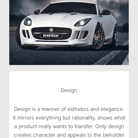
Design
Every product has its function. There are often
Design is a manner of esthetics and elegance.
The border between luxury and normality is
It mirrors everything but rationality, shows what
complex technical processes, which fulfill a
always defined by quality. Only with
a product really wants to transfer. Only design
uncompromising workmanship of functionality
task. Only when the demanded result is
creates character and appeals to the beholder
attained reliably and with apparent ease,
and design this border can be stepped.