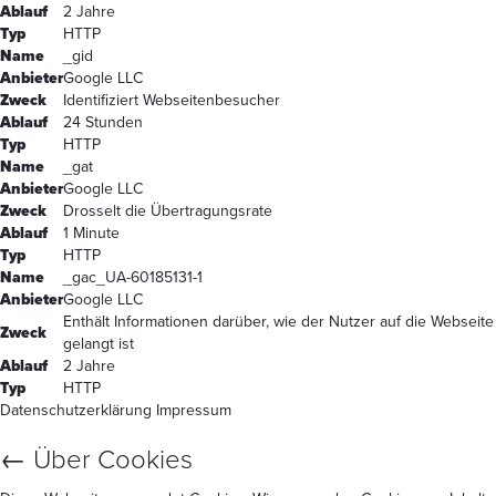
Ablauf
2 Jahre
Typ
HTTP
Name
_gid
Anbieter
Google LLC
Zweck
Identifiziert Webseitenbesucher
Ablauf
24 Stunden
Typ
HTTP
Name
_gat
Anbieter
Google LLC
Zweck
Drosselt die Übertragungsrate
Ablauf
1 Minute
Typ
HTTP
Name
_gac_UA-60185131-1
Anbieter
Google LLC
Enthält Informationen darüber, wie der Nutzer auf die Webseite
Zweck
gelangt ist
Ablauf
2 Jahre
Typ
HTTP
Datenschutzerklärung
Impressum
←
Über Cookies