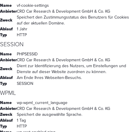
Name
vf-cookie-settings
Anbieter
CRD Car Research & Development GmbH & Co. KG
Speichert den Zustimmungsstatus des Benutzers für Cookies
Zweck
auf der aktuellen Domäne.
Ablauf
1 Jahr
Typ
HTTP
SESSION
Name
PHPSESSID
Anbieter
CRD Car Research & Development GmbH & Co. KG
Dient zur Identifizierung des Nutzers, um Einstellungen und
Zweck
Dienste auf dieser Website zuordnen zu können.
Ablauf
Am Ende Ihres Webseiten-Besuchs.
Typ
SESSION
WPML
Name
wp-wpml_current_language
Anbieter
CRD Car Research & Development GmbH & Co. KG
Zweck
Speichert die ausgewählte Sprache.
Ablauf
1 Tag
Typ
HTTP