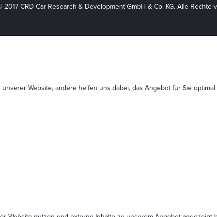
© 2017 CRD Car Research & Development GmbH & Co. KG. Alle Rechte v
 unserer Website, andere helfen uns dabei, das Angebot für Sie optimal
serer Website nutzen und externe Inhalte zu unserem Angebot angezeig