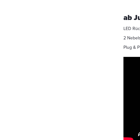
ab J
LED Rück
2 Nebels
Plug & P