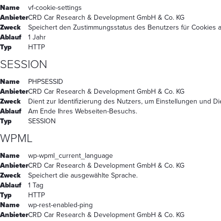
Name
vf-cookie-settings
Anbieter
CRD Car Research & Development GmbH & Co. KG
Zweck
Speichert den Zustimmungsstatus des Benutzers für Cookies a
Ablauf
1 Jahr
Typ
HTTP
SESSION
Name
PHPSESSID
Anbieter
CRD Car Research & Development GmbH & Co. KG
Zweck
Dient zur Identifizierung des Nutzers, um Einstellungen und D
Ablauf
Am Ende Ihres Webseiten-Besuchs.
Typ
SESSION
WPML
Name
wp-wpml_current_language
Anbieter
CRD Car Research & Development GmbH & Co. KG
Zweck
Speichert die ausgewählte Sprache.
Ablauf
1 Tag
Typ
HTTP
Name
wp-rest-enabled-ping
Anbieter
CRD Car Research & Development GmbH & Co. KG