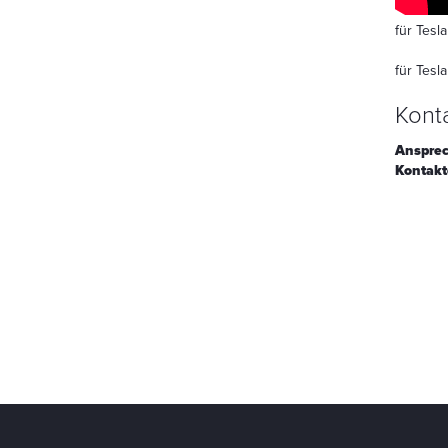
für Tesl
für Tesl
Konta
Ansprec
Kontakt