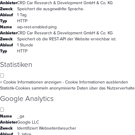
Anbieter
CRD Car Research & Development GmbH & Co. KG
Zweck
Speichert die ausgewählte Sprache.
Ablauf
1 Tag
Typ
HTTP
Name
wp-rest-enabled-ping
Anbieter
CRD Car Research & Development GmbH & Co. KG
Zweck
Speichert ob die REST-API der Website erreichbar ist.
Ablauf
1 Stunde
Typ
HTTP
Statistiken
+ Cookie Informationen anzeigen
- Cookie Informationen ausblenden
Statistik-Cookies sammeln anonymisierte Daten über das Nutzerverhalte
Google Analytics
Name
_ga
Anbieter
Google LLC
Zweck
Identifiziert Webseitenbesucher
Ablauf
2 Jahre