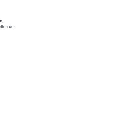
n,
eiten der