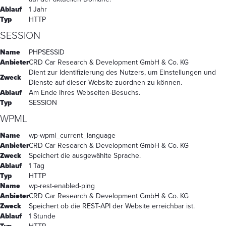
Ablauf
1 Jahr
Typ
HTTP
SESSION
Name
PHPSESSID
Anbieter
CRD Car Research & Development GmbH & Co. KG
Dient zur Identifizierung des Nutzers, um Einstellungen und
Zweck
Dienste auf dieser Website zuordnen zu können.
Ablauf
Am Ende Ihres Webseiten-Besuchs.
Typ
SESSION
WPML
Name
wp-wpml_current_language
Anbieter
CRD Car Research & Development GmbH & Co. KG
Zweck
Speichert die ausgewählte Sprache.
Ablauf
1 Tag
Typ
HTTP
Name
wp-rest-enabled-ping
Anbieter
CRD Car Research & Development GmbH & Co. KG
Zweck
Speichert ob die REST-API der Website erreichbar ist.
Ablauf
1 Stunde