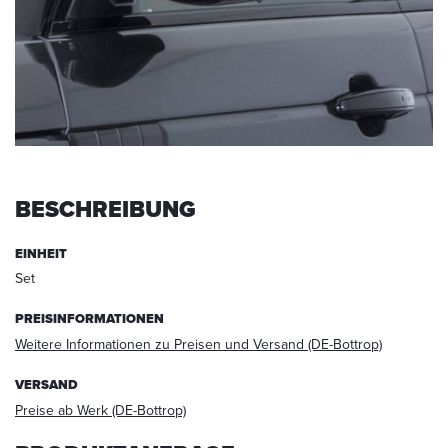
werden.
Die
Daten
werden
nach
abgeschlossener
Bearbeitung
Ihrer
Anfrage
gelöscht.
BESCHREIBUNG
Hinweis:
Sie
EINHEIT
können
Set
Ihre
Einwilligung
PREISINFORMATIONEN
jederzeit
Weitere Informationen zu Preisen und Versand (DE-Bottrop)
für
die
VERSAND
Zukunft
per
Preise ab Werk (DE-Bottrop)
E-