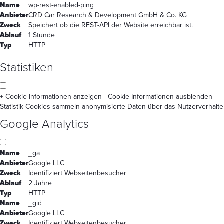
Name
wp-rest-enabled-ping
Anbieter
CRD Car Research & Development GmbH & Co. KG
Zweck
Speichert ob die REST-API der Website erreichbar ist.
Ablauf
1 Stunde
Typ
HTTP
Statistiken
+ Cookie Informationen anzeigen
- Cookie Informationen ausblenden
Statistik-Cookies sammeln anonymisierte Daten über das Nutzerverhalte
Google Analytics
Name
_ga
Anbieter
Google LLC
Zweck
Identifiziert Webseitenbesucher
Ablauf
2 Jahre
Typ
HTTP
Name
_gid
Anbieter
Google LLC
Zweck
Identifiziert Webseitenbesucher