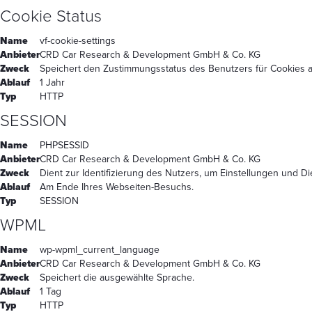
Cookie Status
Name
vf-cookie-settings
Anbieter
CRD Car Research & Development GmbH & Co. KG
Zweck
Speichert den Zustimmungsstatus des Benutzers für Cookies a
Ablauf
1 Jahr
Typ
HTTP
SESSION
Name
PHPSESSID
Anbieter
CRD Car Research & Development GmbH & Co. KG
Zweck
Dient zur Identifizierung des Nutzers, um Einstellungen und D
Ablauf
Am Ende Ihres Webseiten-Besuchs.
Typ
SESSION
WPML
Name
wp-wpml_current_language
Anbieter
CRD Car Research & Development GmbH & Co. KG
Zweck
Speichert die ausgewählte Sprache.
Ablauf
1 Tag
Typ
HTTP