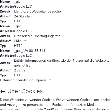
Name
_gid
Anbieter
Google LLC
Zweck
Identifiziert Webseitenbesucher
Ablauf
24 Stunden
Typ
HTTP
Name
_gat
Anbieter
Google LLC
Zweck
Drosselt die Übertragungsrate
Ablauf
1 Minute
Typ
HTTP
Name
_gac_UA-60185131-1
Anbieter
Google LLC
Enthält Informationen darüber, wie der Nutzer auf die Webseite
Zweck
gelangt ist
Ablauf
2 Jahre
Typ
HTTP
Datenschutzerklärung
Impressum
←
Über Cookies
Diese Webseite verwendet Cookies. Wir verwenden Cookies, um Inhalte
und Anzeigen zu personalisieren, Funktionen für soziale Medien
anbieten zu können und die Zugriffe auf unsere Website zu analysieren.