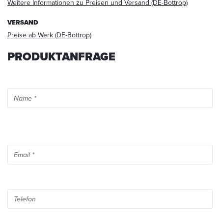
Mail
Weitere Informationen zu Preisen und Versand (DE-Bottrop)
an
info@startech.de
VERSAND
widerrufen.
Preise ab Werk (DE-Bottrop)
Detaillierte
Informationen
PRODUKTANFRAGE
zum
Umgang
mit
Nutzerdaten
finden
Sie
in
unserer
Datenschutzerklärung