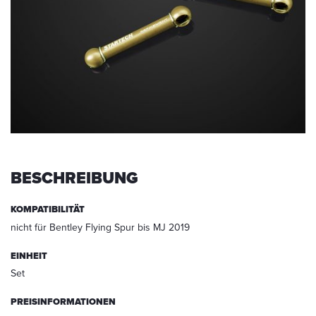
werden.
Die
Daten
werden
nach
abgeschlossener
Bearbeitung
Ihrer
Anfrage
gelöscht.
Hinweis:
BESCHREIBUNG
Sie
können
Ihre
KOMPATIBILITÄT
Einwilligung
nicht für Bentley Flying Spur bis MJ 2019
jederzeit
für
EINHEIT
die
Set
Zukunft
per
PREISINFORMATIONEN
E-