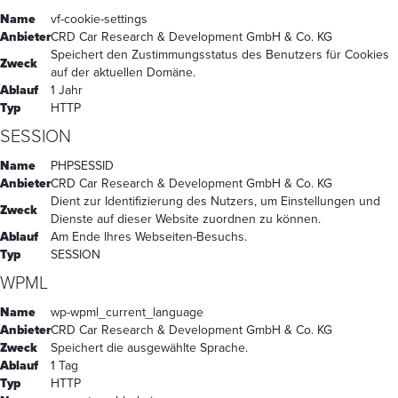
Name
vf-cookie-settings
Anbieter
CRD Car Research & Development GmbH & Co. KG
Speichert den Zustimmungsstatus des Benutzers für Cookies
Zweck
auf der aktuellen Domäne.
Ablauf
1 Jahr
Typ
HTTP
SESSION
Name
PHPSESSID
Anbieter
CRD Car Research & Development GmbH & Co. KG
Dient zur Identifizierung des Nutzers, um Einstellungen und
Zweck
Dienste auf dieser Website zuordnen zu können.
Ablauf
Am Ende Ihres Webseiten-Besuchs.
Typ
SESSION
WPML
Name
wp-wpml_current_language
Anbieter
CRD Car Research & Development GmbH & Co. KG
Zweck
Speichert die ausgewählte Sprache.
Ablauf
1 Tag
Typ
HTTP