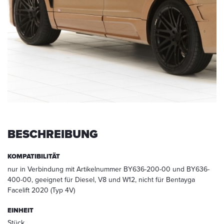
werden.
Die
Daten
werden
nach
abgeschlossener
Bearbeitung
Ihrer
Anfrage
gelöscht.
Hinweis:
Sie
BESCHREIBUNG
können
Ihre
Einwilligung
KOMPATIBILITÄT
jederzeit
nur in Verbindung mit Artikelnummer BY636-200-00 und BY636-
für
400-00, geeignet für Diesel, V8 und W12, nicht für Bentayga
die
Facelift 2020 (Typ 4V)
Zukunft
per
EINHEIT
E-
Stück