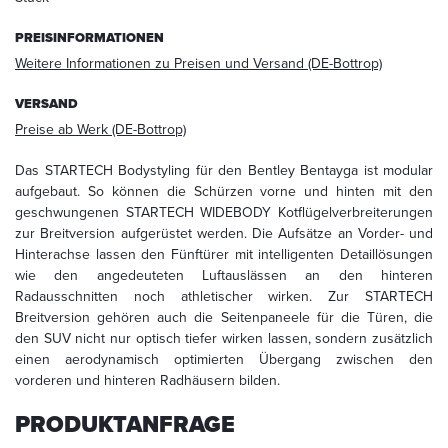
Mail
an
PREISINFORMATIONEN
info@startech.de
widerrufen.
Weitere Informationen zu Preisen und Versand (DE-Bottrop)
Detaillierte
Informationen
VERSAND
zum
Preise ab Werk (DE-Bottrop)
Umgang
mit
Das STARTECH Bodystyling für den Bentley Bentayga ist modular
Nutzerdaten
aufgebaut. So können die Schürzen vorne und hinten mit den
finden
geschwungenen STARTECH WIDEBODY Kotflügelverbreiterungen
Sie
zur Breitversion aufgerüstet werden. Die Aufsätze an Vorder- und
in
Hinterachse lassen den Fünftürer mit intelligenten Detaillösungen
unserer
wie den angedeuteten Luftauslässen an den hinteren
Datenschutzerklärung
Radausschnitten noch athletischer wirken. Zur STARTECH
Breitversion gehören auch die Seitenpaneele für die Türen, die
den SUV nicht nur optisch tiefer wirken lassen, sondern zusätzlich
einen aerodynamisch optimierten Übergang zwischen den
vorderen und hinteren Radhäusern bilden.
PRODUKTANFRAGE