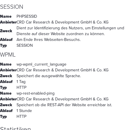
SESSION
Name
PHPSESSID
Anbieter
CRD Car Research & Development GmbH & Co. KG
Dient zur Identifizierung des Nutzers, um Einstellungen und
Zweck
Dienste auf dieser Website zuordnen zu können.
Ablauf
Am Ende Ihres Webseiten-Besuchs.
Typ
SESSION
WPML
Name
wp-wpml_current_language
Anbieter
CRD Car Research & Development GmbH & Co. KG
Zweck
Speichert die ausgewählte Sprache.
Ablauf
1 Tag
Typ
HTTP
Name
wp-rest-enabled-ping
Anbieter
CRD Car Research & Development GmbH & Co. KG
Zweck
Speichert ob die REST-API der Website erreichbar ist.
Ablauf
1 Stunde
Typ
HTTP
Statistiken