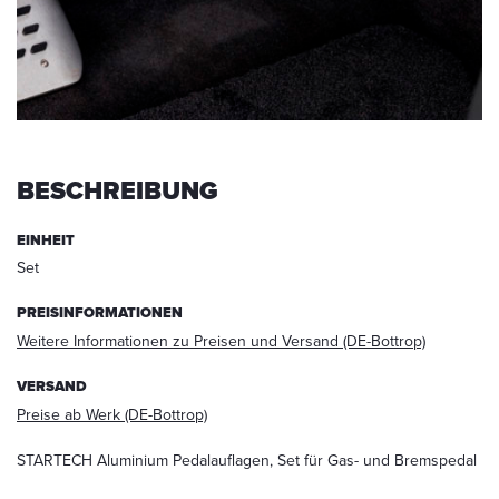
werden.
Die
Daten
werden
nach
abgeschlossener
Bearbeitung
Ihrer
BESCHREIBUNG
Anfrage
gelöscht.
EINHEIT
Hinweis:
Set
Sie
können
PREISINFORMATIONEN
Ihre
Weitere Informationen zu Preisen und Versand (DE-Bottrop)
Einwilligung
jederzeit
VERSAND
für
die
Preise ab Werk (DE-Bottrop)
Zukunft
per
STARTECH Aluminium Pedalauflagen, Set für Gas- und Bremspedal
E-