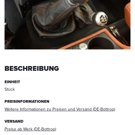
werden.
Die
Daten
werden
nach
abgeschlossener
Bearbeitung
Ihrer
Anfrage
gelöscht.
BESCHREIBUNG
Hinweis:
Sie
können
EINHEIT
Ihre
Stück
Einwilligung
jederzeit
PREISINFORMATIONEN
für
Weitere Informationen zu Preisen und Versand (DE-Bottrop)
die
Zukunft
VERSAND
per
Preise ab Werk (DE-Bottrop)
E-