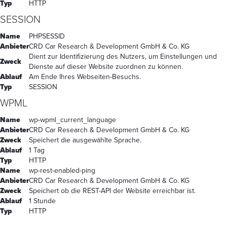
Typ
HTTP
SESSION
Name
PHPSESSID
Anbieter
CRD Car Research & Development GmbH & Co. KG
Dient zur Identifizierung des Nutzers, um Einstellungen und
Zweck
Dienste auf dieser Website zuordnen zu können.
Ablauf
Am Ende Ihres Webseiten-Besuchs.
Typ
SESSION
WPML
Name
wp-wpml_current_language
Anbieter
CRD Car Research & Development GmbH & Co. KG
Zweck
Speichert die ausgewählte Sprache.
Ablauf
1 Tag
Typ
HTTP
Name
wp-rest-enabled-ping
Anbieter
CRD Car Research & Development GmbH & Co. KG
Zweck
Speichert ob die REST-API der Website erreichbar ist.
Ablauf
1 Stunde
Typ
HTTP