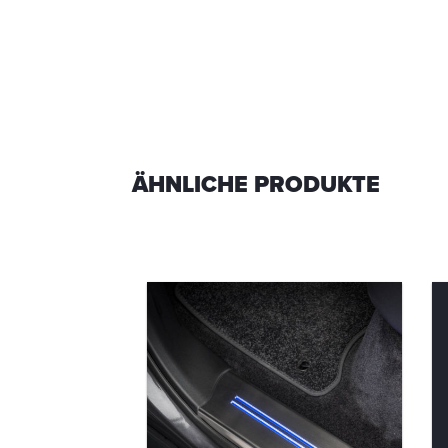
ÄHNLICHE PRODUKTE
luminium
flagen
-00