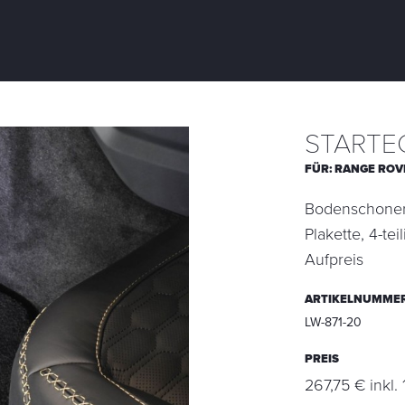
STARTE
FÜR:
RANGE ROV
Bodenschoner
Plakette, 4-te
Aufpreis
ARTIKELNUMME
LW-871-20
PREIS
267,75 € inkl.