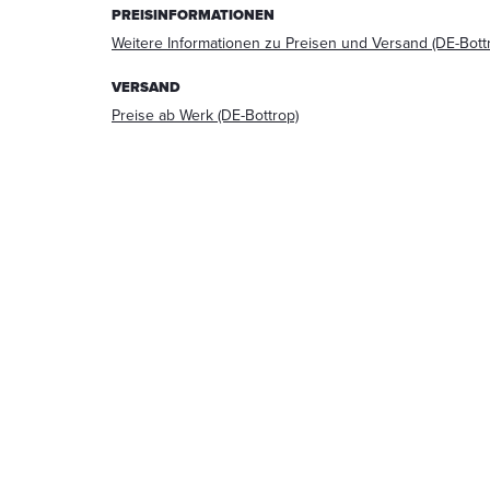
PREISINFORMATIONEN
Beantwortung
meiner
Weitere Informationen zu Preisen und Versand (DE-Bott
Anfrage
erhoben
VERSAND
und
Preise ab Werk (DE-Bottrop)
verarbeitet
werden.
Die
Daten
werden
nach
abgeschlossener
Bearbeitung
Ihrer
Anfrage
gelöscht.
Hinweis:
Sie
können
Ihre
Einwilligung