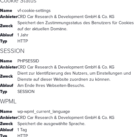
Cookie Status
Name
vf-cookie-settings
Anbieter
CRD Car Research & Development GmbH & Co. KG
Speichert den Zustimmungsstatus des Benutzers für Cookies
Zweck
auf der aktuellen Domäne.
Ablauf
1 Jahr
Typ
HTTP
SESSION
Name
PHPSESSID
Anbieter
CRD Car Research & Development GmbH & Co. KG
Dient zur Identifizierung des Nutzers, um Einstellungen und
Zweck
Dienste auf dieser Website zuordnen zu können.
Ablauf
Am Ende Ihres Webseiten-Besuchs.
Typ
SESSION
WPML
Name
wp-wpml_current_language
Anbieter
CRD Car Research & Development GmbH & Co. KG
Zweck
Speichert die ausgewählte Sprache.
Ablauf
1 Tag
Typ
HTTP