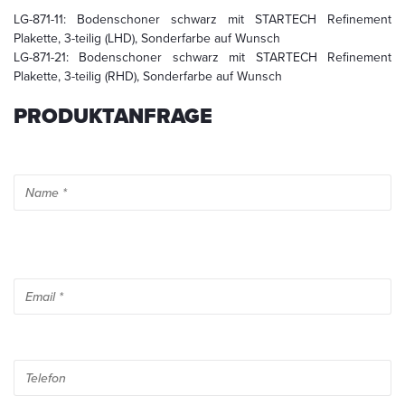
Mail
LG-871-11: Bodenschoner schwarz mit STARTECH Refinement
an
info@startech.de
Plakette, 3-teilig (LHD), Sonderfarbe auf Wunsch
widerrufen.
LG-871-21: Bodenschoner schwarz mit STARTECH Refinement
Detaillierte
Plakette, 3-teilig (RHD), Sonderfarbe auf Wunsch
Informationen
zum
PRODUKTANFRAGE
Umgang
mit
Nutzerdaten
finden
Sie
in
unserer
Datenschutzerklärung