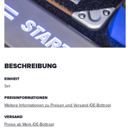
werden.
Die
Daten
werden
nach
abgeschlossener
Bearbeitung
Ihrer
Anfrage
gelöscht.
BESCHREIBUNG
Hinweis:
Sie
können
EINHEIT
Ihre
Set
Einwilligung
jederzeit
PREISINFORMATIONEN
für
Weitere Informationen zu Preisen und Versand (DE-Bottrop)
die
Zukunft
VERSAND
per
Preise ab Werk (DE-Bottrop)
E-