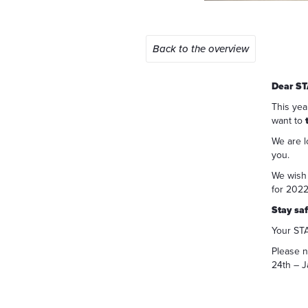
Back to the overview
Dear ST
This yea
want to
We are l
you.
We wish 
for 2022
Stay saf
Your ST
Please n
24th – J