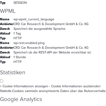
Typ
SESSION
WPML
Name
wp-wpml_current_language
Anbieter
CRD Car Research & Development GmbH & Co. KG
Zweck
Speichert die ausgewählte Sprache.
Ablauf
1 Tag
Typ
HTTP
Name
wp-rest-enabled-ping
Anbieter
CRD Car Research & Development GmbH & Co. KG
Zweck
Speichert ob die REST-API der Website erreichbar ist.
Ablauf
1 Stunde
Typ
HTTP
Statistiken
+ Cookie Informationen anzeigen
- Cookie Informationen ausblenden
Statistik-Cookies sammeln anonymisierte Daten über das Nutzerverhalte
Google Analytics