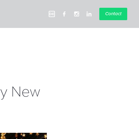
Contact
py New