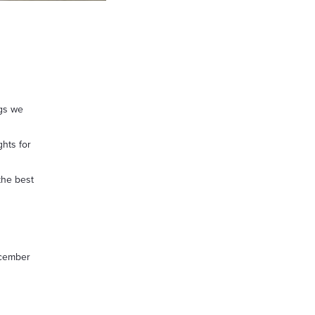
ngs we
hts for
the best
ecember