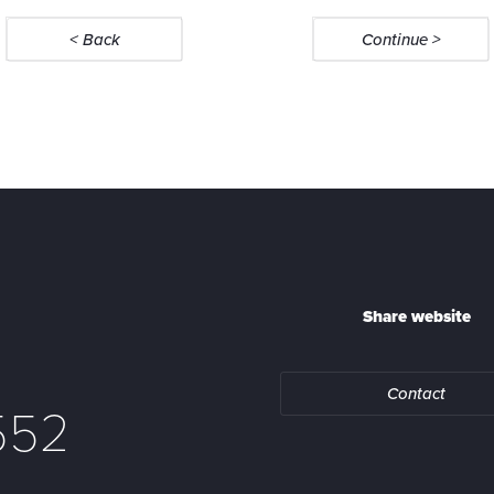
< Back
Continue >
Share website
Contact
552