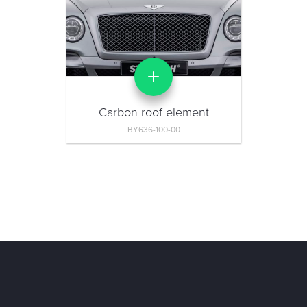
Carbon roof element
BY636-100-00