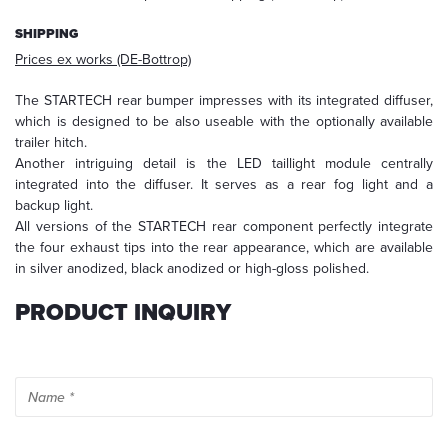
For
further
SHIPPING
information,
Prices ex works (DE-Bottrop)
please
read
The STARTECH rear bumper impresses with its integrated diffuser,
our
which is designed to be also useable with the optionally available
privacy
policy
.
trailer hitch.
Another intriguing detail is the LED taillight module centrally
integrated into the diffuser. It serves as a rear fog light and a
backup light.
All versions of the STARTECH rear component perfectly integrate
the four exhaust tips into the rear appearance, which are available
in silver anodized, black anodized or high-gloss polished.
PRODUCT INQUIRY