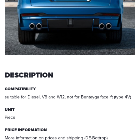
request,
your
data
will
be
deleted.
Information:
You
can
always
withdraw
DESCRIPTION
your
acceptance
COMPATIBILITY
for
the
suitable for Diesel, V8 and W12, not for Bentayga facelift (type 4V)
future
via
UNIT
E-
Piece
mail
at
PRICE INFORMATION
info@startech.de
.
More information on prices and shipping (DE-Bottrop)