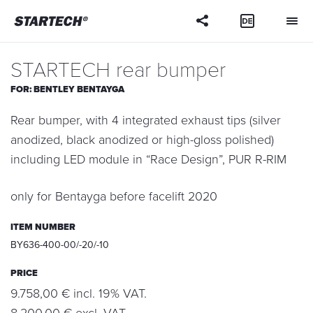
Your
question
STARTECH rear bumper
FOR:
BENTLEY BENTAYGA
Rear bumper, with 4 integrated exhaust tips (silver
anodized, black anodized or high-gloss polished)
including LED module in “Race Design”, PUR R-RIM
only for Bentayga before facelift 2020
ITEM NUMBER
BY636-400-00/-20/-10
PRICE
9.758,00 € incl. 19% VAT.