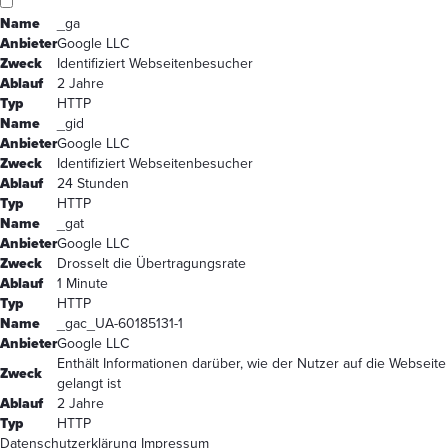
Name
_ga
Anbieter
Google LLC
Zweck
Identifiziert Webseitenbesucher
Ablauf
2 Jahre
Typ
HTTP
Name
_gid
Anbieter
Google LLC
Zweck
Identifiziert Webseitenbesucher
Ablauf
24 Stunden
Typ
HTTP
Name
_gat
Anbieter
Google LLC
Zweck
Drosselt die Übertragungsrate
Ablauf
1 Minute
Typ
HTTP
Name
_gac_UA-60185131-1
Anbieter
Google LLC
Enthält Informationen darüber, wie der Nutzer auf die Webseite
Zweck
gelangt ist
Ablauf
2 Jahre
Typ
HTTP
Datenschutzerklärung
Impressum