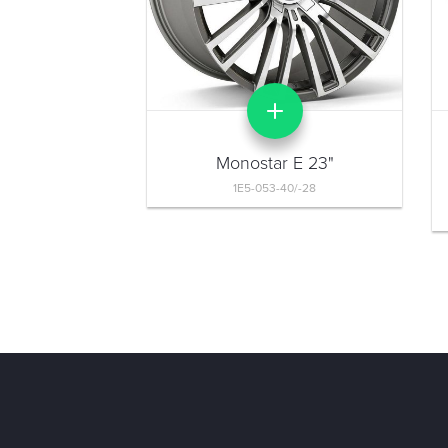
Monostar E 23"
1E5-053-40/-28