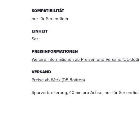
Beantwortung
KOMPATIBILITÄT
meiner
Anfrage
nur für Serienräder
erhoben
und
EINHEIT
verarbeitet
Set
werden.
Die
PREISINFORMATIONEN
Daten
Weitere Informationen zu Preisen und Versand (DE-Bott
werden
nach
VERSAND
abgeschlossener
Preise ab Werk (DE-Bottrop)
Bearbeitung
Ihrer
Anfrage
Spurverbreiterung, 40mm pro Achse, nur für Serienräd
gelöscht.
Hinweis:
Sie
können
Ihre
Einwilligung