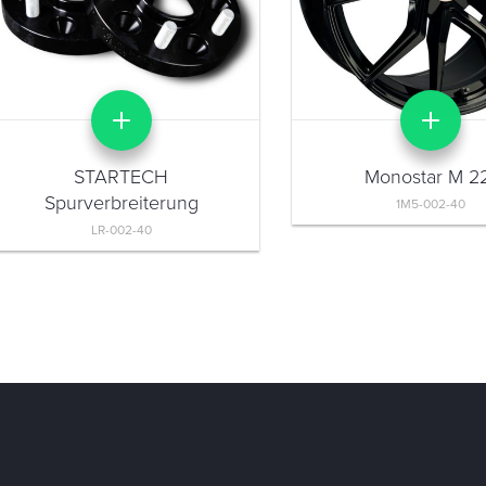
STARTECH
Monostar M 2
Spurverbreiterung
1M5-002-40
LR-002-40