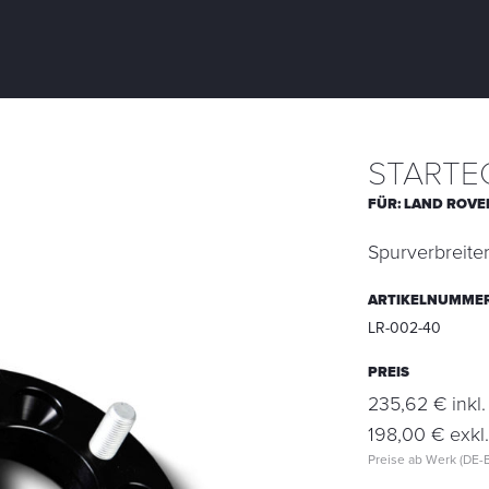
STARTEC
FÜR:
LAND ROVE
Spurverbreite
ARTIKELNUMME
LR-002-40
PREIS
235,62 € inkl
198,00 € exkl
Preise ab Werk (DE-B