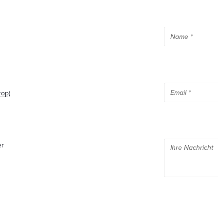
rop)
er