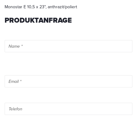
Mail
an
Monostar E 10,5 x 23", anthrazit/poliert
info@startech.de
PRODUKTANFRAGE
widerrufen.
Detaillierte
Informationen
zum
Umgang
mit
Nutzerdaten
finden
Sie
in
unserer
Datenschutzerklärung