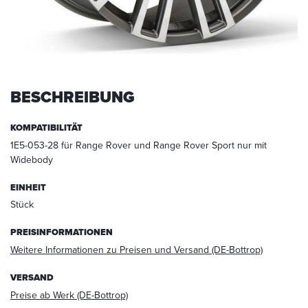
werden.
Die
Daten
werden
nach
abgeschlossener
BESCHREIBUNG
Bearbeitung
Ihrer
Anfrage
KOMPATIBILITÄT
gelöscht.
1E5-053-28 für Range Rover und Range Rover Sport nur mit
Hinweis:
Widebody
Sie
können
EINHEIT
Ihre
Stück
Einwilligung
jederzeit
PREISINFORMATIONEN
für
Weitere Informationen zu Preisen und Versand (DE-Bottrop)
die
Zukunft
VERSAND
per
Preise ab Werk (DE-Bottrop)
E-