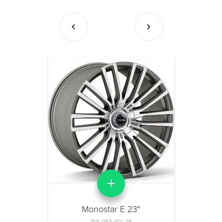
Monostar E 23"
1E5-053-40/-28