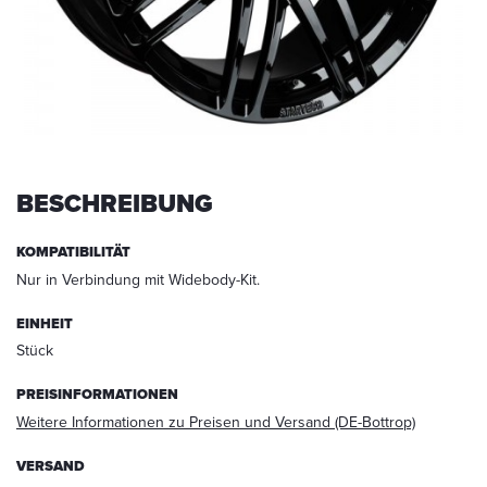
werden.
Die
Daten
werden
nach
abgeschlossener
Bearbeitung
Ihrer
Anfrage
BESCHREIBUNG
gelöscht.
Hinweis:
KOMPATIBILITÄT
Sie
Nur in Verbindung mit Widebody-Kit.
können
Ihre
EINHEIT
Einwilligung
Stück
jederzeit
für
PREISINFORMATIONEN
die
Weitere Informationen zu Preisen und Versand (DE-Bottrop)
Zukunft
per
VERSAND
E-