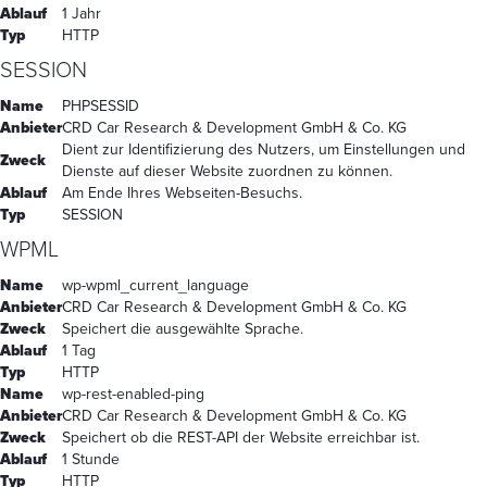
Ablauf
1 Jahr
Typ
HTTP
SESSION
Name
PHPSESSID
Anbieter
CRD Car Research & Development GmbH & Co. KG
Dient zur Identifizierung des Nutzers, um Einstellungen und
Zweck
Dienste auf dieser Website zuordnen zu können.
Ablauf
Am Ende Ihres Webseiten-Besuchs.
Typ
SESSION
WPML
Name
wp-wpml_current_language
Anbieter
CRD Car Research & Development GmbH & Co. KG
Zweck
Speichert die ausgewählte Sprache.
Ablauf
1 Tag
Typ
HTTP
Name
wp-rest-enabled-ping
Anbieter
CRD Car Research & Development GmbH & Co. KG
Zweck
Speichert ob die REST-API der Website erreichbar ist.
Ablauf
1 Stunde
Typ
HTTP