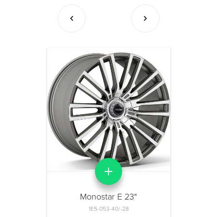
Monostar E 23"
1E5-053-40/-28