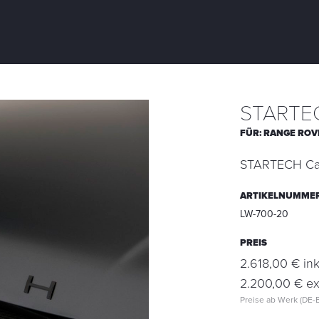
STARTEC
FÜR:
RANGE ROV
STARTECH Carb
ARTIKELNUMME
LW-700-20
PREIS
2.618,00 € ink
2.200,00 € ex
Preise ab Werk (DE-B