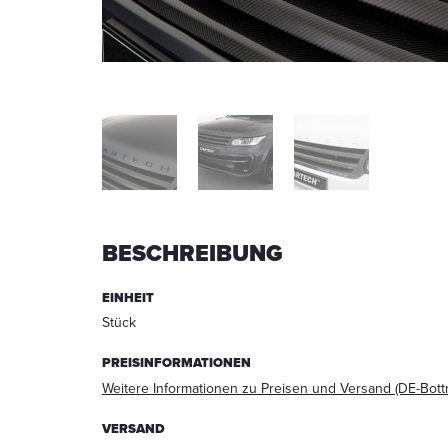
BESCHREIBUNG
Ich
stimme
EINHEIT
zu,
Stück
dass
meine
PREISINFORMATIONEN
Angaben
aus
Weitere Informationen zu Preisen und Versand (DE-Bott
dem
Kontaktformular
VERSAND
zur