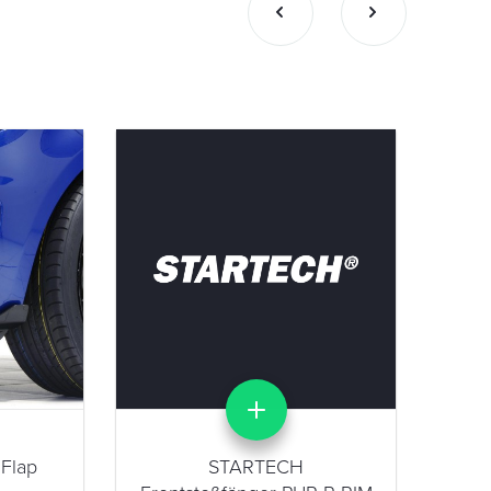
STA
Flap
STARTECH