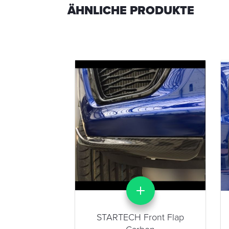
ÄHNLICHE PRODUKTE
 Carbon
sor
STARTECH Front Flap
-02C