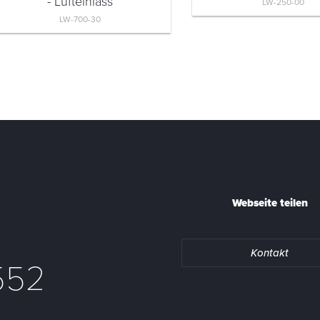
- Lufteinlass
LW-250-00
LW-700-30
Webseite teilen
Kontakt
552