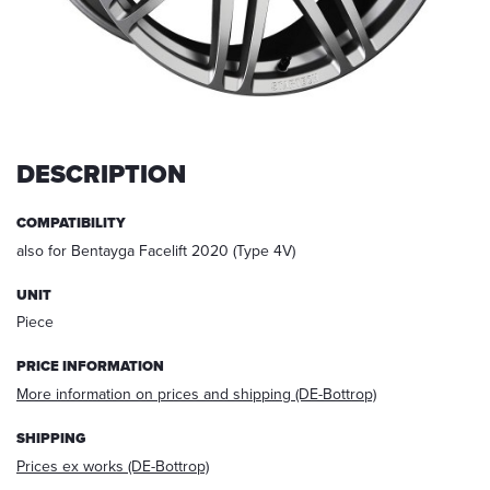
request,
your
data
will
be
deleted.
Information:
DESCRIPTION
You
can
COMPATIBILITY
always
also for Bentayga Facelift 2020 (Type 4V)
withdraw
your
acceptance
UNIT
for
Piece
the
future
PRICE INFORMATION
via
More information on prices and shipping (DE-Bottrop)
E-
mail
SHIPPING
at
Prices ex works (DE-Bottrop)
info@startech.de
.