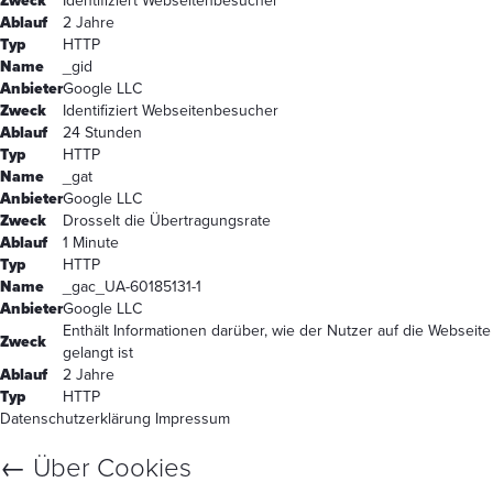
Zweck
Identifiziert Webseitenbesucher
Ablauf
2 Jahre
Typ
HTTP
Name
_gid
Anbieter
Google LLC
Zweck
Identifiziert Webseitenbesucher
Ablauf
24 Stunden
Typ
HTTP
Name
_gat
Anbieter
Google LLC
Zweck
Drosselt die Übertragungsrate
Ablauf
1 Minute
Typ
HTTP
Name
_gac_UA-60185131-1
Anbieter
Google LLC
Enthält Informationen darüber, wie der Nutzer auf die Webseite
Zweck
gelangt ist
Ablauf
2 Jahre
Typ
HTTP
Datenschutzerklärung
Impressum
←
Über Cookies