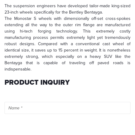
For
The suspension engineers have developed tailor-made king-sized
further
23-inch wheels specifically for the Bentley Bentayga.
information,
The Monostar S wheels with dimensionally off-set cross-spokes
please
read
extending all the way to the outer rim flange are manufactured
our
using hi-tech forging technology. This extremely costly
privacy
manufacturing process permits extremely light yet tremendously
policy
.
robust designs. Compared with a conventional cast wheel of
identical size, it saves up to 15 percent in weight. It is nonetheless
extremely strong, which especially on a heavy SUV like the
Bentayga that is capable of traveling off paved roads is
indispensable.
PRODUCT INQUIRY