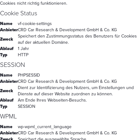
Cookies nicht richtig funktionieren.
Cookie Status
Name
vf-cookie-settings
Anbieter
CRD Car Research & Development GmbH & Co. KG
Speichert den Zustimmungsstatus des Benutzers für Cookies
Zweck
auf der aktuellen Domäne.
Ablauf
1 Jahr
Typ
HTTP
SESSION
Name
PHPSESSID
Anbieter
CRD Car Research & Development GmbH & Co. KG
Dient zur Identifizierung des Nutzers, um Einstellungen und
Zweck
Dienste auf dieser Website zuordnen zu können.
Ablauf
Am Ende Ihres Webseiten-Besuchs.
Typ
SESSION
WPML
Name
wp-wpml_current_language
Anbieter
CRD Car Research & Development GmbH & Co. KG
Zweck
Speichert die ausgewählte Sprache.