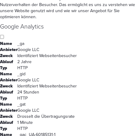
Nutzerverhalten der Besucher. Das ermöglicht es uns zu verstehen wie
unsere Website genutzt wird und wie wir unser Angebot für Sie
optimieren können.
Google Analytics
Name
_ga
Anbieter
Google LLC
Zweck
Identifiziert Webseitenbesucher
Ablauf
2 Jahre
Typ
HTTP
Name
_gid
Anbieter
Google LLC
Zweck
Identifiziert Webseitenbesucher
Ablauf
24 Stunden
Typ
HTTP
Name
_gat
Anbieter
Google LLC
Zweck
Drosselt die Übertragungsrate
Ablauf
1 Minute
Typ
HTTP
Name
_gac_UA-60185131-1