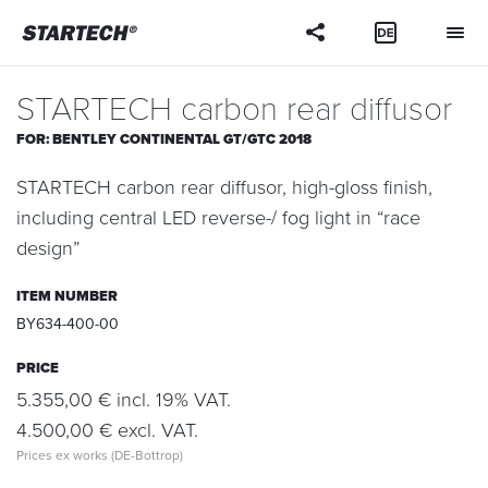
Your
question
STARTECH carbon rear diffusor
FOR:
BENTLEY CONTINENTAL GT/GTC 2018
STARTECH carbon rear diffusor, high-gloss finish,
including central LED reverse-/ fog light in “race
design”
ITEM NUMBER
BY634-400-00
PRICE
5.355,00 € incl. 19% VAT.
4.500,00 € excl. VAT.
Prices ex works (DE-Bottrop)