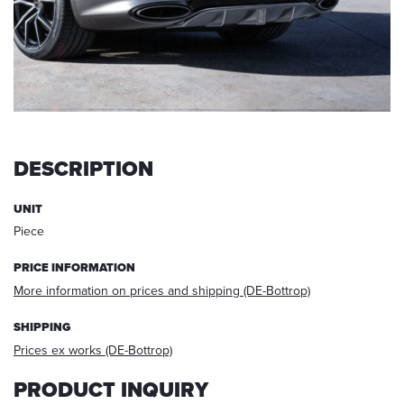
request,
your
data
will
be
deleted.
Information:
You
DESCRIPTION
can
always
withdraw
UNIT
your
Piece
acceptance
for
PRICE INFORMATION
the
More information on prices and shipping (DE-Bottrop)
future
via
SHIPPING
E-
Prices ex works (DE-Bottrop)
mail
at
PRODUCT INQUIRY
info@startech.de
.