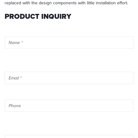
For
replaced with the design components with little installation effort.
further
information,
PRODUCT INQUIRY
please
read
our
privacy
policy
.