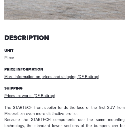
request,
your
data
will
be
deleted.
DESCRIPTION
Information:
You
UNIT
can
Piece
always
withdraw
PRICE INFORMATION
your
More information on prices and shipping (DE-Bottrop)
acceptance
for
SHIPPING
the
future
Prices ex works (DE-Bottrop)
via
E-
The STARTECH front spoiler lends the face of the first SUV from
mail
Maserati an even more distinctive profile.
at
Because the STARTECH components use the same mounting
info@startech.de
.
technology, the standard lower sections of the bumpers can be