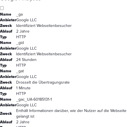
Name
_ga
Anbieter
Google LLC
Zweck
Identifiziert Webseitenbesucher
Ablauf
2 Jahre
Typ
HTTP
Name
_gid
Anbieter
Google LLC
Zweck
Identifiziert Webseitenbesucher
Ablauf
24 Stunden
Typ
HTTP
Name
_gat
Anbieter
Google LLC
Zweck
Drosselt die Übertragungsrate
Ablauf
1 Minute
Typ
HTTP
Name
_gac_UA-60185131-1
Anbieter
Google LLC
Enthält Informationen darüber, wie der Nutzer auf die Webseite
Zweck
gelangt ist
Ablauf
2 Jahre