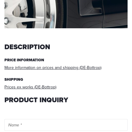
request,
your
data
will
be
deleted.
Information:
DESCRIPTION
You
can
PRICE INFORMATION
always
More information on prices and shipping (DE-Bottrop)
withdraw
your
acceptance
SHIPPING
for
Prices ex works (DE-Bottrop)
the
future
PRODUCT INQUIRY
via
E-
mail
at
info@startech.de
.