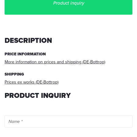
Product inquiry
DESCRIPTION
Tick
to
PRICE INFORMATION
accept
More information on prices and shipping (DE-Bottrop)
the
use
SHIPPING
of
your
Prices ex works (DE-Bottrop)
transmitted
PRODUCT INQUIRY
data
for
answering
your
request.
After
processing
the