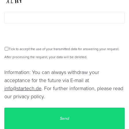
For
further
information,
please
read
our
privacy
policy
.
Tick to accept the use of your transmitted data for answering your request.
After processing the request, your data will be deleted.
Information: You can always withdraw your
acceptance for the future via E-mail at
info@startech.de
. For further information, please read
our
privacy policy
.