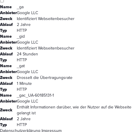
Name
_ga
Anbieter
Google LLC
Zweck
Identifiziert Webseitenbesucher
Ablauf
2 Jahre
Typ
HTTP
Name
_gid
Anbieter
Google LLC
Zweck
Identifiziert Webseitenbesucher
Ablauf
24 Stunden
Typ
HTTP
Name
_gat
Anbieter
Google LLC
Zweck
Drosselt die Übertragungsrate
Ablauf
1 Minute
Typ
HTTP
Name
_gac_UA-60185131-1
Anbieter
Google LLC
Enthält Informationen darüber, wie der Nutzer auf die Webseite
Zweck
gelangt ist
Ablauf
2 Jahre
Typ
HTTP
Datenschutzerklärung
Impressum