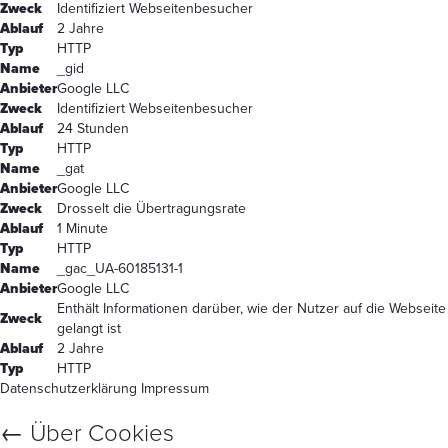
Zweck
Identifiziert Webseitenbesucher
Ablauf
2 Jahre
Typ
HTTP
Name
_gid
Anbieter
Google LLC
Zweck
Identifiziert Webseitenbesucher
Ablauf
24 Stunden
Typ
HTTP
Name
_gat
Anbieter
Google LLC
Zweck
Drosselt die Übertragungsrate
Ablauf
1 Minute
Typ
HTTP
Name
_gac_UA-60185131-1
Anbieter
Google LLC
Enthält Informationen darüber, wie der Nutzer auf die Webseite
Zweck
gelangt ist
Ablauf
2 Jahre
Typ
HTTP
Datenschutzerklärung
Impressum
←
Über Cookies