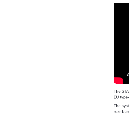
The STAR
EU type-
The syst
rear bum