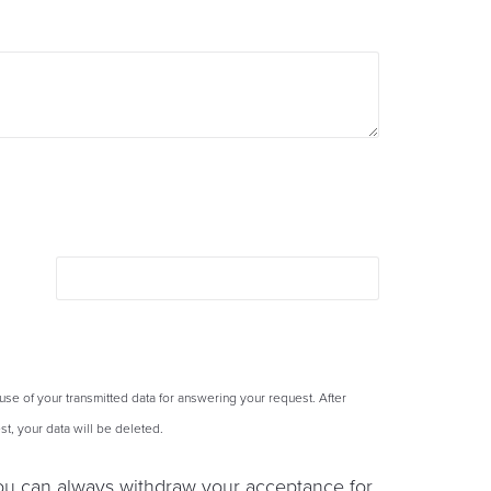
 use of your transmitted data for answering your request. After
t, your data will be deleted.
You can always withdraw your acceptance for