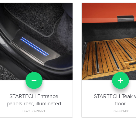
STARTECH Entrance
STARTECH Teak 
panels rear, illuminated
floor
LG-350-20/RT
LG-880-00