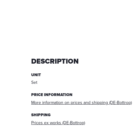
DESCRIPTION
UNIT
Tick
Set
to
accept
PRICE INFORMATION
the
More information on prices and shipping (DE-Bottrop)
use
of
SHIPPING
your
Prices ex works (DE-Bottrop)
transmitted
data
for