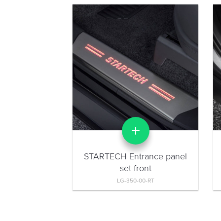
rance panel
ront
-00
STARTECH Entrance panel
set front
LG-350-00-RT