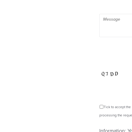
Tick to accept the
processing the reques
Information: 