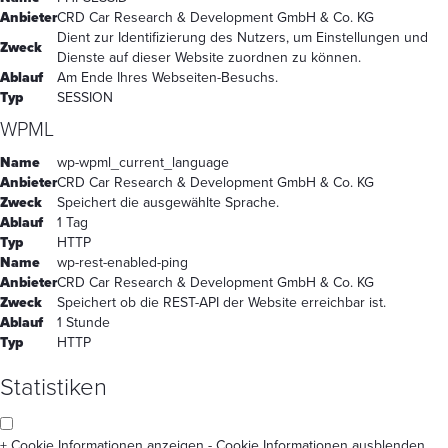
Anbieter
CRD Car Research & Development GmbH & Co. KG
Dient zur Identifizierung des Nutzers, um Einstellungen und
Zweck
Dienste auf dieser Website zuordnen zu können.
Ablauf
Am Ende Ihres Webseiten-Besuchs.
Typ
SESSION
WPML
Name
wp-wpml_current_language
Anbieter
CRD Car Research & Development GmbH & Co. KG
Zweck
Speichert die ausgewählte Sprache.
Ablauf
1 Tag
Typ
HTTP
Name
wp-rest-enabled-ping
Anbieter
CRD Car Research & Development GmbH & Co. KG
Zweck
Speichert ob die REST-API der Website erreichbar ist.
Ablauf
1 Stunde
Typ
HTTP
Statistiken
+ Cookie Informationen anzeigen
- Cookie Informationen ausblenden