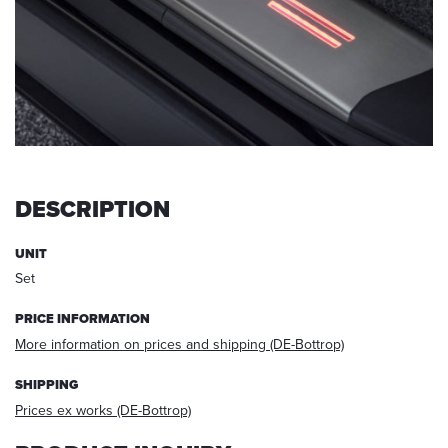
request,
your
data
will
be
deleted.
Information:
You
can
DESCRIPTION
always
withdraw
your
UNIT
acceptance
Set
for
the
PRICE INFORMATION
future
More information on prices and shipping (DE-Bottrop)
via
E-
SHIPPING
mail
at
Prices ex works (DE-Bottrop)
info@startech.de
.