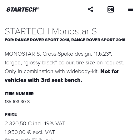
Your
question
STARTECH Monostar S
FOR:
RANGE ROVER SPORT 2014,
RANGE ROVER SPORT 2018
MONOSTAR S, Cross-Spoke design, 11Jx23″,
forged, “glossy black” colour, tire size on request.
Only in combination with widebody-kit.
Not for
vehicles with 3rd seat bench.
ITEM NUMBER
1S5-103-30-S
PRICE
2.320,50 € incl. 19% VAT.
1.950,00 € excl. VAT.
Prices ex works (DE-Bottrop)