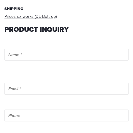
For
further
SHIPPING
information,
Prices ex works (DE-Bottrop)
please
read
PRODUCT INQUIRY
our
privacy
policy
.