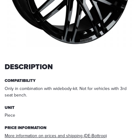
request,
your
data
will
be
deleted.
Information:
You
can
always
DESCRIPTION
withdraw
your
COMPATIBILITY
acceptance
Only in combination with widebody-kit. Not for vehicles with 3rd
for
seat bench.
the
future
UNIT
via
E-
Piece
mail
at
PRICE INFORMATION
info@startech.de
.
More information on prices and shipping (DE-Bottrop)