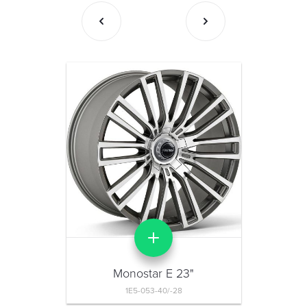
Monostar E 23"
1E5-053-40/-28