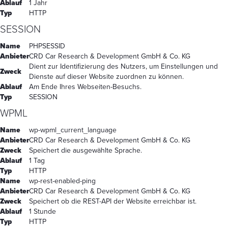
Ablauf
1 Jahr
Typ
HTTP
SESSION
Name
PHPSESSID
Anbieter
CRD Car Research & Development GmbH & Co. KG
Dient zur Identifizierung des Nutzers, um Einstellungen und
Zweck
Dienste auf dieser Website zuordnen zu können.
Ablauf
Am Ende Ihres Webseiten-Besuchs.
Typ
SESSION
WPML
Name
wp-wpml_current_language
Anbieter
CRD Car Research & Development GmbH & Co. KG
Zweck
Speichert die ausgewählte Sprache.
Ablauf
1 Tag
Typ
HTTP
Name
wp-rest-enabled-ping
Anbieter
CRD Car Research & Development GmbH & Co. KG
Zweck
Speichert ob die REST-API der Website erreichbar ist.
Ablauf
1 Stunde
Typ
HTTP