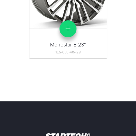
Monostar E 23"
1E5-053-40/-28