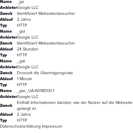
Name
_ga
Anbieter
Google LLC
Zweck
Identifiziert Webseitenbesucher
Ablauf
2 Jahre
Typ
HTTP
Name
_gid
Anbieter
Google LLC
Zweck
Identifiziert Webseitenbesucher
Ablauf
24 Stunden
Typ
HTTP
Name
_gat
Anbieter
Google LLC
Zweck
Drosselt die Übertragungsrate
Ablauf
1 Minute
Typ
HTTP
Name
_gac_UA-60185131-1
Anbieter
Google LLC
Enthält Informationen darüber, wie der Nutzer auf die Webseite
Zweck
gelangt ist
Ablauf
2 Jahre
Typ
HTTP
Datenschutzerklärung
Impressum