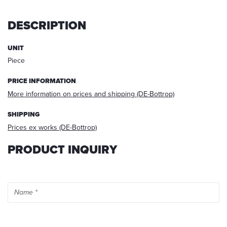
request,
your
DESCRIPTION
data
will
UNIT
be
Piece
deleted.
Information:
PRICE INFORMATION
You
More information on prices and shipping (DE-Bottrop)
can
always
SHIPPING
withdraw
your
Prices ex works (DE-Bottrop)
acceptance
for
PRODUCT INQUIRY
the
future
via
E-
mail
at
info@startech.de
.