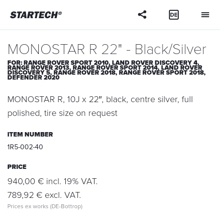
Your
question
MONOSTAR R 22" - Black/Silver
FOR:
RANGE ROVER SPORT 2010,
LAND ROVER DISCOVERY 4,
RANGE ROVER 2013,
RANGE ROVER SPORT 2014,
LAND ROVER
DISCOVERY 5,
RANGE ROVER 2018,
RANGE ROVER SPORT 2018,
DEFENDER 2020
MONOSTAR R, 10J x 22″, black, centre silver, full
polished, tire size on request
ITEM NUMBER
1R5-002-40
PRICE
940,00 € incl. 19% VAT.
789,92 € excl. VAT.
Prices ex works (DE-Bottrop)