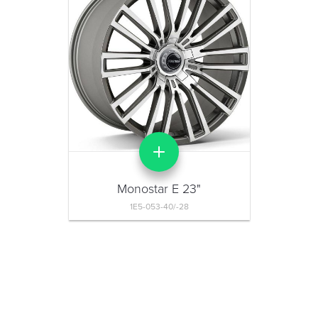
Monostar E 23"
1E5-053-40/-28