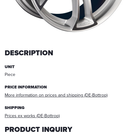
request,
your
data
will
be
deleted.
Information:
DESCRIPTION
You
can
always
UNIT
withdraw
Piece
your
acceptance
PRICE INFORMATION
for
More information on prices and shipping (DE-Bottrop)
the
future
SHIPPING
via
E-
Prices ex works (DE-Bottrop)
mail
PRODUCT INQUIRY
at
info@startech.de
.