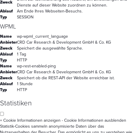
Zweck
Dienste auf dieser Website zuordnen zu können.
Ablauf
Am Ende Ihres Webseiten-Besuchs.
Typ
SESSION
WPML
Name
wp-wpml_current_language
Anbieter
CRD Car Research & Development GmbH & Co. KG
Zweck
Speichert die ausgewählte Sprache.
Ablauf
1 Tag
Typ
HTTP
Name
wp-rest-enabled-ping
Anbieter
CRD Car Research & Development GmbH & Co. KG
Zweck
Speichert ob die REST-API der Website erreichbar ist.
Ablauf
1 Stunde
Typ
HTTP
Statistiken
+ Cookie Informationen anzeigen
- Cookie Informationen ausblenden
Statistik-Cookies sammeln anonymisierte Daten über das
Nutzerverhalten der Besucher. Das ermöglicht es uns zu verstehen wie