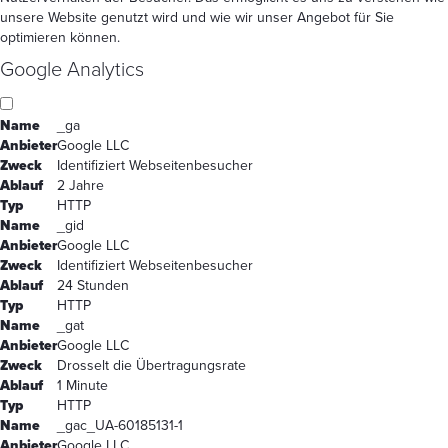
unsere Website genutzt wird und wie wir unser Angebot für Sie
optimieren können.
Google Analytics
Name
_ga
Anbieter
Google LLC
Zweck
Identifiziert Webseitenbesucher
Ablauf
2 Jahre
Typ
HTTP
Name
_gid
Anbieter
Google LLC
Zweck
Identifiziert Webseitenbesucher
Ablauf
24 Stunden
Typ
HTTP
Name
_gat
Anbieter
Google LLC
Zweck
Drosselt die Übertragungsrate
Ablauf
1 Minute
Typ
HTTP
Name
_gac_UA-60185131-1
Anbieter
Google LLC