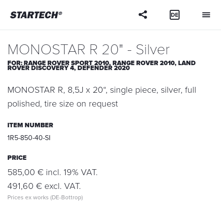
Your
question
MONOSTAR R 20" - Silver
FOR:
RANGE ROVER SPORT 2010,
RANGE ROVER 2010,
LAND
ROVER DISCOVERY 4,
DEFENDER 2020
MONOSTAR R, 8,5J x 20“, single piece, silver, full
polished, tire size on request
ITEM NUMBER
1R5-850-40-SI
PRICE
585,00 € incl. 19% VAT.
491,60 € excl. VAT.
Prices ex works (DE-Bottrop)