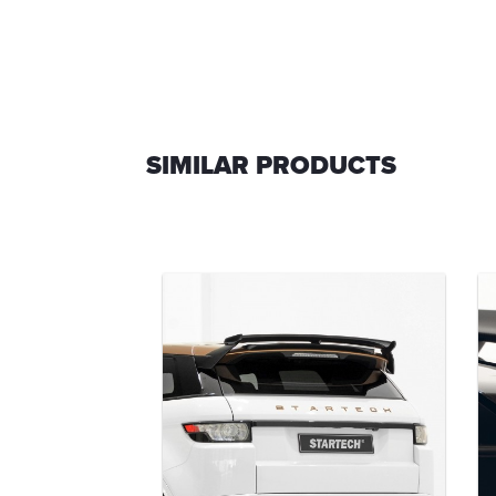
SIMILAR PRODUCTS
ar bumper
-00