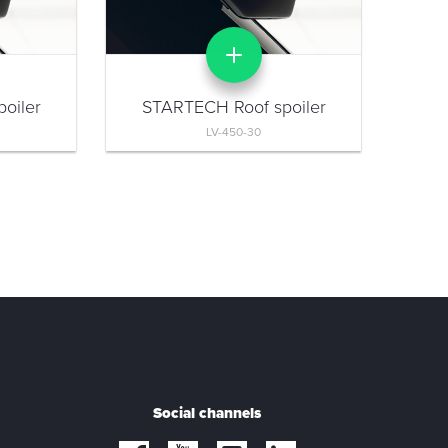
oiler
STARTECH Roof spoiler
LV-450-30
Social channels