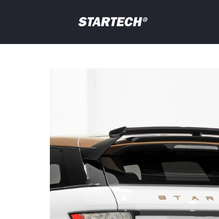
PORTFOLIO
NEWS
Your
question
DEALER
ABOUT
SHOP