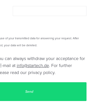
 use of your transmitted data for answering your request. After
t, your data will be deleted.
You can always withdraw your acceptance for
E-mail at
info@startech.de
. For further
lease read our
privacy policy
.