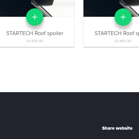
STARTECH Roof spoiler
STARTECH Roof sp
LV-450-40
LV-450-20
Share website