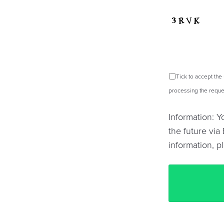
Tick to accept the
processing the reques
Information: 
the future via 
information, p