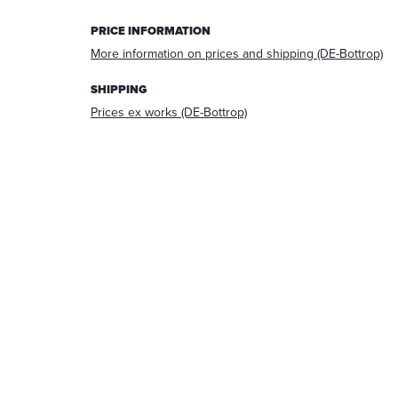
answering
PRICE INFORMATION
your
request.
More information on prices and shipping (DE-Bottrop)
After
processing
SHIPPING
the
Prices ex works (DE-Bottrop)
request,
your
data
will
be
deleted.
Information:
You
can
always
withdraw
your
acceptance
for
the