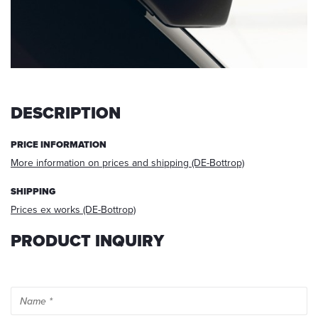
request,
your
data
will
be
deleted.
Information:
DESCRIPTION
You
can
PRICE INFORMATION
always
More information on prices and shipping (DE-Bottrop)
withdraw
your
acceptance
SHIPPING
for
Prices ex works (DE-Bottrop)
the
future
PRODUCT INQUIRY
via
E-
mail
at
info@startech.de
.