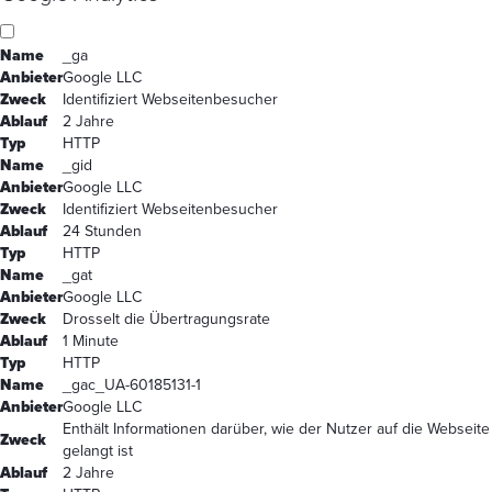
Name
_ga
Anbieter
Google LLC
Zweck
Identifiziert Webseitenbesucher
Ablauf
2 Jahre
Typ
HTTP
Name
_gid
Anbieter
Google LLC
Zweck
Identifiziert Webseitenbesucher
Ablauf
24 Stunden
Typ
HTTP
Name
_gat
Anbieter
Google LLC
Zweck
Drosselt die Übertragungsrate
Ablauf
1 Minute
Typ
HTTP
Name
_gac_UA-60185131-1
Anbieter
Google LLC
Enthält Informationen darüber, wie der Nutzer auf die Webseite
Zweck
gelangt ist
Ablauf
2 Jahre