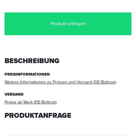
Produkt anfragen
Ich
stimme
zu,
BESCHREIBUNG
dass
meine
PREISINFORMATIONEN
Angaben
aus
Weitere Informationen zu Preisen und Versand (DE-Bottrop)
dem
Kontaktformular
VERSAND
zur
Preise ab Werk (DE-Bottrop)
Beantwortung
meiner
PRODUKTANFRAGE
Anfrage
erhoben
und
verarbeitet