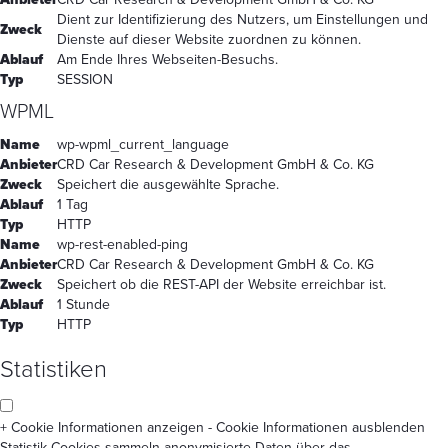
Dient zur Identifizierung des Nutzers, um Einstellungen und
Zweck
Dienste auf dieser Website zuordnen zu können.
Ablauf
Am Ende Ihres Webseiten-Besuchs.
Typ
SESSION
WPML
Name
wp-wpml_current_language
Anbieter
CRD Car Research & Development GmbH & Co. KG
Zweck
Speichert die ausgewählte Sprache.
Ablauf
1 Tag
Typ
HTTP
Name
wp-rest-enabled-ping
Anbieter
CRD Car Research & Development GmbH & Co. KG
Zweck
Speichert ob die REST-API der Website erreichbar ist.
Ablauf
1 Stunde
Typ
HTTP
Statistiken
+ Cookie Informationen anzeigen
- Cookie Informationen ausblenden
Statistik-Cookies sammeln anonymisierte Daten über das