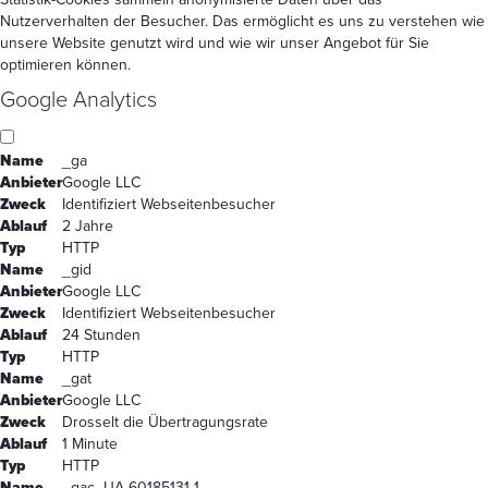
Nutzerverhalten der Besucher. Das ermöglicht es uns zu verstehen wie
unsere Website genutzt wird und wie wir unser Angebot für Sie
optimieren können.
Google Analytics
Name
_ga
Anbieter
Google LLC
Zweck
Identifiziert Webseitenbesucher
Ablauf
2 Jahre
Typ
HTTP
Name
_gid
Anbieter
Google LLC
Zweck
Identifiziert Webseitenbesucher
Ablauf
24 Stunden
Typ
HTTP
Name
_gat
Anbieter
Google LLC
Zweck
Drosselt die Übertragungsrate
Ablauf
1 Minute
Typ
HTTP
Name
_gac_UA-60185131-1