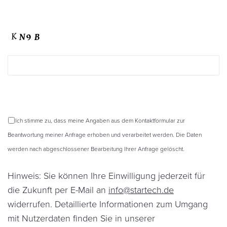
Mail
an
info@startech.de
widerrufen.
Detaillierte
Informationen
zum
Umgang
mit
Nutzerdaten
finden
Sie
Ich stimme zu, dass meine Angaben aus dem Kontaktformular zur
in
unserer
Beantwortung meiner Anfrage erhoben und verarbeitet werden. Die Daten
Datenschutzerklärung
werden nach abgeschlossener Bearbeitung Ihrer Anfrage gelöscht.
Hinweis: Sie können Ihre Einwilligung jederzeit für
die Zukunft per E-Mail an
info@startech.de
widerrufen. Detaillierte Informationen zum Umgang
mit Nutzerdaten finden Sie in unserer