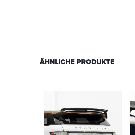
ÄHNLICHE PRODUKTE
TECH
fänger
-00