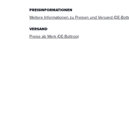
Beantwortung
PREISINFORMATIONEN
meiner
Anfrage
Weitere Informationen zu Preisen und Versand (DE-Bott
erhoben
und
VERSAND
verarbeitet
Preise ab Werk (DE-Bottrop)
werden.
Die
Daten
werden
nach
abgeschlossener
Bearbeitung
Ihrer
Anfrage
gelöscht.
Hinweis:
Sie
können
Ihre
Einwilligung