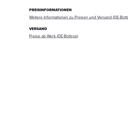
Beantwortung
PREISINFORMATIONEN
meiner
Anfrage
Weitere Informationen zu Preisen und Versand (DE-Bott
erhoben
und
VERSAND
verarbeitet
Preise ab Werk (DE-Bottrop)
werden.
Die
Daten
werden
nach
abgeschlossener
Bearbeitung
Ihrer
Anfrage
gelöscht.
Hinweis:
Sie
können
Ihre
Einwilligung