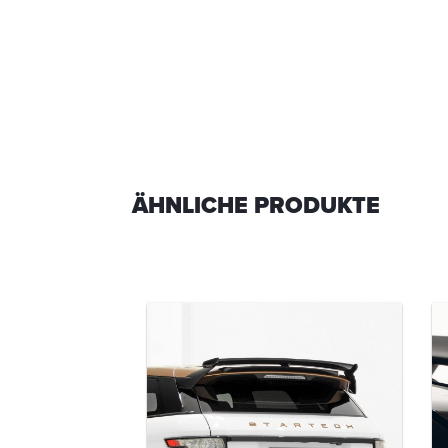
ÄHNLICHE PRODUKTE
TECH
fänger
-00