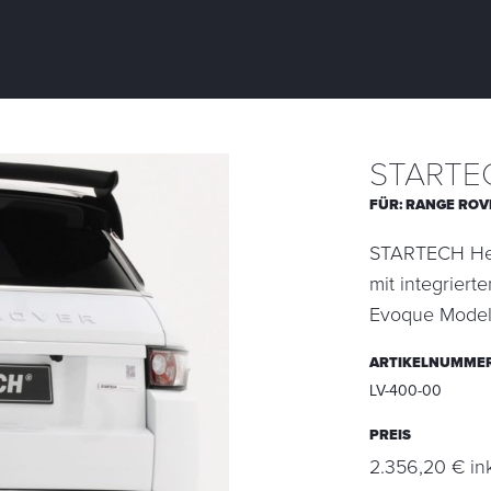
STARTEC
FÜR:
RANGE ROV
STARTECH Heck
mit integriert
Evoque Modell
ARTIKELNUMME
LV-400-00
PREIS
2.356,20 € in