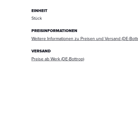
Beantwortung
EINHEIT
meiner
Anfrage
Stück
erhoben
und
PREISINFORMATIONEN
verarbeitet
Weitere Informationen zu Preisen und Versand (DE-Bott
werden.
Die
VERSAND
Daten
Preise ab Werk (DE-Bottrop)
werden
nach
abgeschlossener
Bearbeitung
Ihrer
Anfrage
gelöscht.
Hinweis:
Sie
können
Ihre
Einwilligung