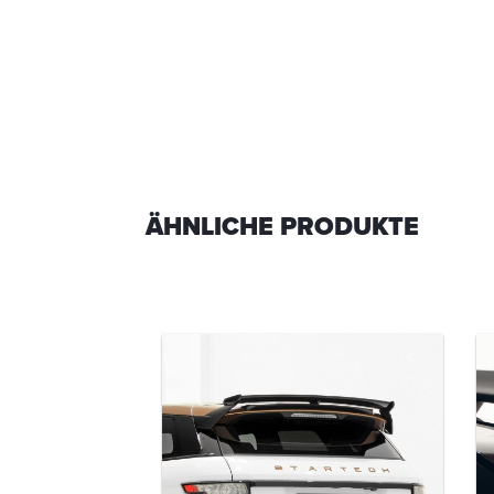
ÄHNLICHE PRODUKTE
TECH
fänger
-00