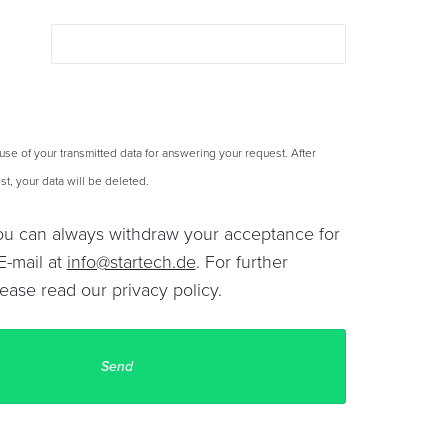
 use of your transmitted data for answering your request. After
t, your data will be deleted.
You can always withdraw your acceptance for
E-mail at
info@startech.de
. For further
lease read our
privacy policy
.