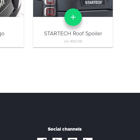
go
STARTECH Roof Spoiler
LG-450-00
Social channels