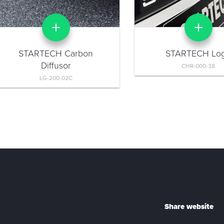
STARTECH Carbon
STARTECH Lo
Diffusor
CHR-000-38
LG-200-02C
Share website