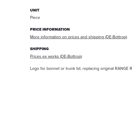
answering
UNIT
your
request.
Piece
After
processing
PRICE INFORMATION
the
More information on prices and shipping (DE-Bottrop)
request,
your
SHIPPING
data
Prices ex works (DE-Bottrop)
will
be
Logo for bonnet or trunk lid, replacing original RANGE
deleted.
Information:
You
can
always
withdraw
your
acceptance
for
the