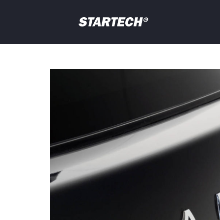
PORTFOLIO
NEWS
Your
question
DEALER
ABOUT
SHOP