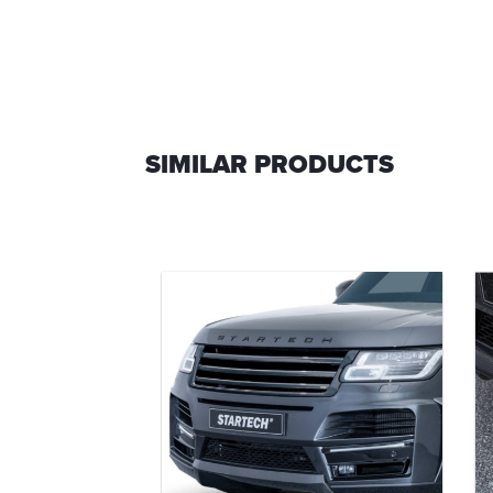
SIMILAR PRODUCTS
efinement
o
0-36