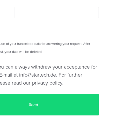
 use of your transmitted data for answering your request. After
t, your data will be deleted.
You can always withdraw your acceptance for
E-mail at
info@startech.de
. For further
lease read our
privacy policy
.