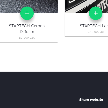
STARTECH Carbon
STARTECH Lo
Diffusor
CHR-000-38
LG-200-02C
Share website