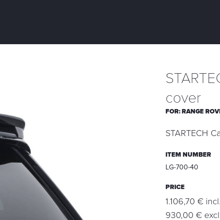
STARTEC
cover
FOR:
RANGE ROVE
STARTECH Carb
ITEM NUMBER
LG-700-40
PRICE
1.106,70 € inc
930,00 € excl