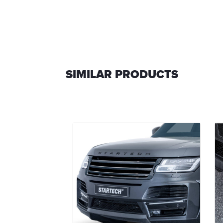
SIMILAR PRODUCTS
bon bonnet
er
-25