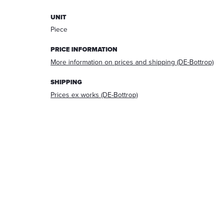
answering
UNIT
your
request.
Piece
After
processing
PRICE INFORMATION
the
More information on prices and shipping (DE-Bottrop)
request,
your
SHIPPING
data
Prices ex works (DE-Bottrop)
will
be
deleted.
Information:
You
can
always
withdraw
your
acceptance
for
the