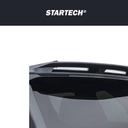
PORTFOLIO
NEWS
Your
question
DEALER
ABOUT
SHOP